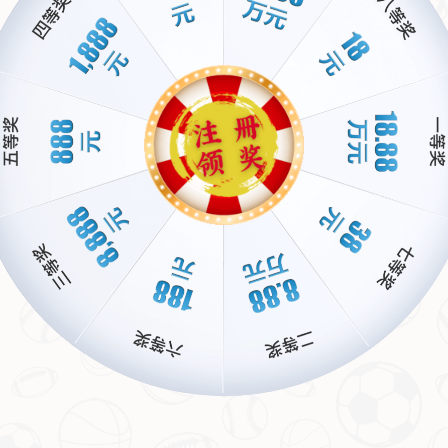
吸引了大量观众参与互动，进一步扩大了社会对残疾人体育
事业的关注度。
四、社会力量汇聚 共筑体育强国梦
体育不仅是竞技，更是连接人心的纽带。体彩通过支持残疾
人运动会，不仅为运动员提供了展示自我的舞台，也唤起了
更多人对这一群体的关注。在这个过程中，企业、志愿者以
及普通公众都被调动起来，形成了一股强大的社会合力。